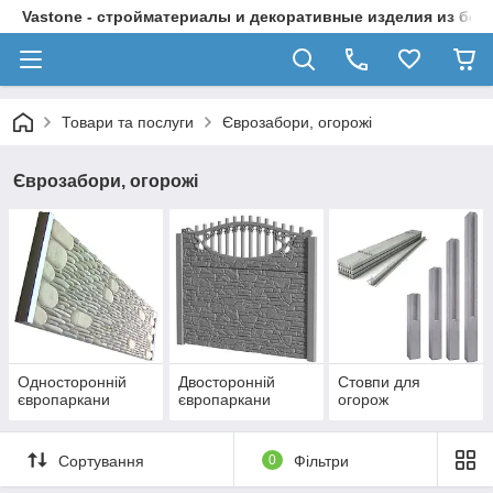
Vastone - стройматериалы и декоративные изделия из бет
Товари та послуги
Єврозабори, огорожі
Єврозабори, огорожі
Односторонній
Двосторонній
Стовпи для
європаркани
європаркани
огорож
Сортування
0
Фільтри