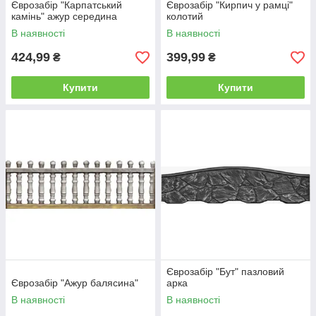
Єврозабір "Карпатський
Єврозабір "Кирпич у рамці"
камінь" ажур середина
колотий
В наявності
В наявності
424,99
399,99
₴
₴
Купити
Купити
Єврозабір "Бут" пазловий
Єврозабір "Ажур балясина"
арка
В наявності
В наявності