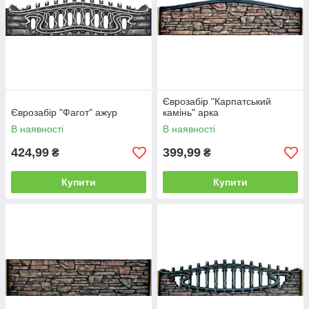
Єврозабір "Карпатський
Єврозабір "Фагот" ажур
камінь" арка
В наявності
В наявності
424,99
399,99
₴
₴
Купити
Купити