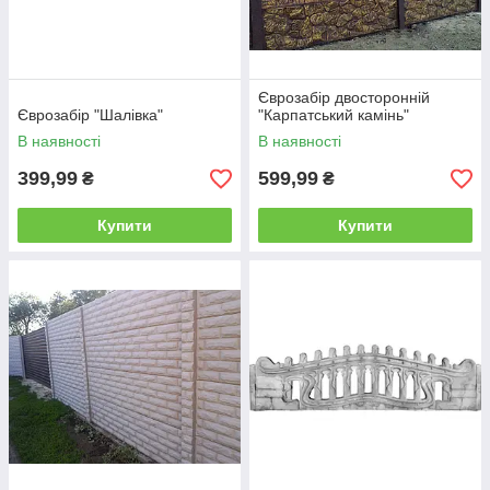
Єврозабір двосторонній
Єврозабір "Шалівка"
"Карпатський камінь"
В наявності
В наявності
399,99
599,99
₴
₴
Купити
Купити