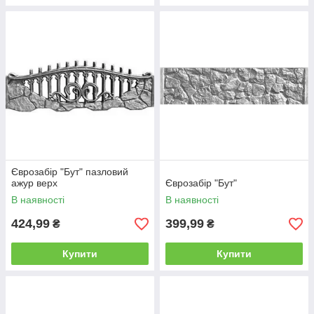
Єврозабір "Бут" пазловий
ажур верх
Єврозабір "Бут"
В наявності
В наявності
424,99
399,99
₴
₴
Купити
Купити