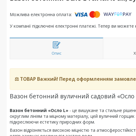
У компанії підключені електронні платежі. Тепер ви можете
Опис
Х
⚖️ ТОВАР Важкий! Перед оформленням замовлен
Вазон бетонний вуличний садовий «Осло 
Вазон бетонний «Осло L»
- це вишукане та стильне рішен
округлим лініям та міцному матеріалу, цей вуличний горщик о
підкреслюючи естетику природних форм.
Вазон відрізняється високою міцністю та атмосферостійкіс
отвір захищає рослини від застою води.