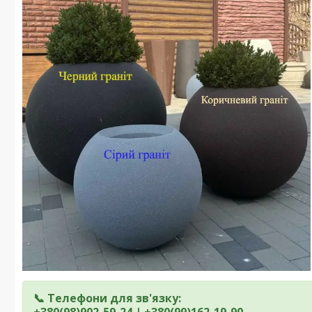
📞 Телефони для зв'язку:
+380(98)902-59-24 | +380(99)162-19-90