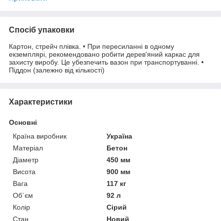
Спосіб упаковки
Картон, стрейч плівка. • При пересиланні в одному
екземплярі, рекомендовано робити дерев'яний каркас для
захисту виробу. Це убезпечить вазон при транспортуванні. •
Піддон (залежно від кількості)
Характеристики
Основні
Країна виробник
Україна
Матеріал
Бетон
Діаметр
450 мм
Висота
900 мм
Вага
117 кг
Об`єм
92 л
Колір
Сірий
Стан
Новий