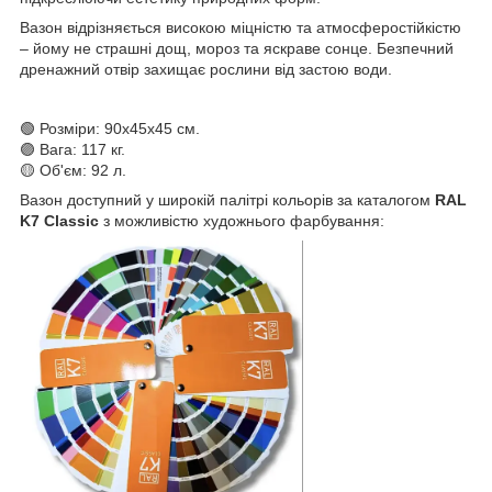
Вазон відрізняється високою міцністю та атмосферостійкістю
– йому не страшні дощ, мороз та яскраве сонце. Безпечний
дренажний отвір захищає рослини від застою води.
🟢 Розміри: 90x45x45 см.
🟣 Вага: 117 кг.
🟡 Об'єм: 92 л.
Вазон доступний у широкій палітрі кольорів за каталогом
RAL
K7 Classic
з можливістю художнього фарбування: