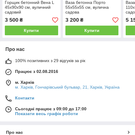
Горщик бетонний Вена L
Ваза бетонна Порто
Ваза
45x90x90 см, вуличний
55x55x55 см, вулична
110x
садовий
садова
садо
3 500
3 200
5 1
₴
₴
Купити
Купити
Про нас
100% позитивних з 29 відгуків за рік
Працює з 02.08.2016
м. Харків
м. Харків, Гончарівський бульвар, 21, Харків, Україна
Контакти
Сьогодні працює з 09:00 до 17:00
Показати весь графік роботи
Про нас