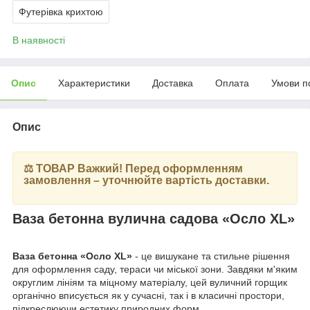
Футерівка крихтою
В наявності
Опис
Характеристики
Доставка
Оплата
Умови п
Опис
⚖️ ТОВАР Важкий! Перед оформленням
замовлення – уточнюйте вартість доставки.
Ваза бетонна вулична садова «Осло XL»
Ваза бетонна «Осло XL»
- це вишукане та стильне рішення
для оформлення саду, тераси чи міської зони. Завдяки м'яким
округлим лініям та міцному матеріалу, цей вуличний горщик
органічно вписується як у сучасні, так і в класичні простори,
підкреслюючи естетику природних форм.