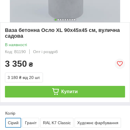
Ваза бетонна Осло XL 90x45x45 см, вулична
садова
В наявності
Код: В1190
Опт і роздріб
3 350
₴
3 180 ₴
від 20 шт.
Купити
Колір
Сірий
Граніт
RAL K7 Classic
Художнє фарбування