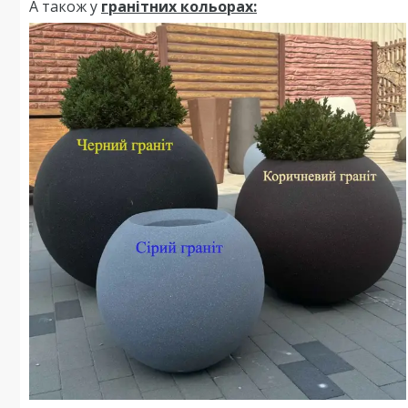
А також у
гранітних кольорах: