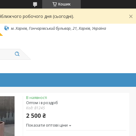
Кошик
йближчого робочого дня (сьогодні).
м. Харків, Гончарівський бульвар, 21, Харків, Україна
В наявності
Оптом і в роздріб
Код:
В1245
2 500 ₴
Показати оптові ціни