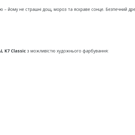
тю – йому не страшні дощ, мороз та яскраве сонце. Безпечний д
L K7 Classic
з можливістю художнього фарбування: