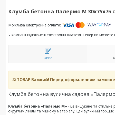
Клумба бетонна Палермо M 30x75x75 
У компанії підключені електронні платежі. Тепер ви можете
Опис
Х
⚖️ ТОВАР Важкий! Перед оформленням замовлен
Клумба бетонна вулична садова «Палерм
Клумба бетонна «Палермо M»
- це вишукане та стильне 
округлим лініям та міцному матеріалу, цей вуличний горщик о