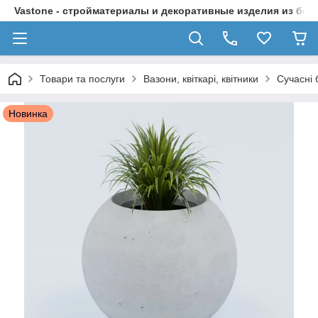
Vastone - стройматериалы и декоративные изделия из бет
Товари та послуги
Вазони, квіткарі, квітники
Сучасні 
Новинка