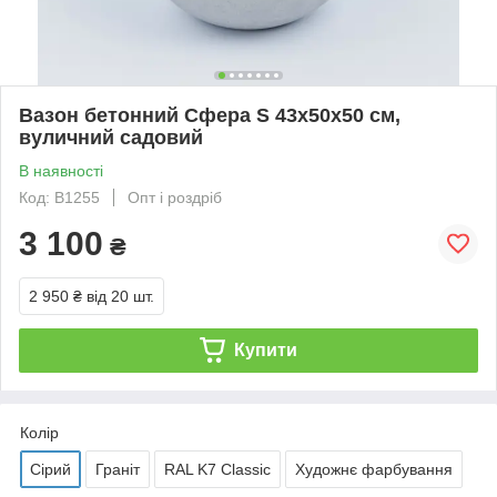
Вазон бетонний Сфера S 43x50x50 см,
вуличний садовий
В наявності
Код: В1255
Опт і роздріб
3 100
₴
2 950 ₴
від 20 шт.
Купити
Колір
Сірий
Граніт
RAL K7 Classic
Художнє фарбування