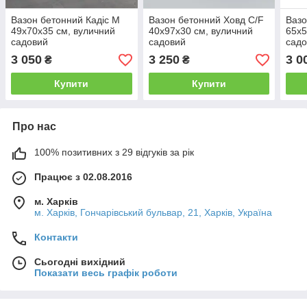
Вазон бетонний Кадіс M
Вазон бетонний Ховд C/F
Вазо
49x70x35 см, вуличний
40x97x30 см, вуличний
65x5
садовий
садовий
сад
3 050
3 250
3 0
₴
₴
Купити
Купити
Про нас
100% позитивних з 29 відгуків за рік
Працює з 02.08.2016
м. Харків
м. Харків, Гончарівський бульвар, 21, Харків, Україна
Контакти
Сьогодні вихідний
Показати весь графік роботи