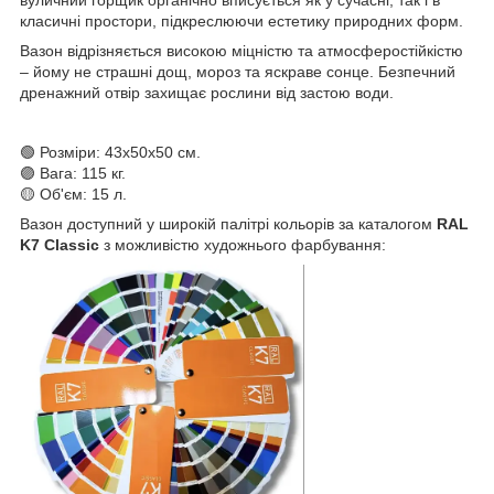
вуличний горщик органічно вписується як у сучасні, так і в
класичні простори, підкреслюючи естетику природних форм.
Вазон відрізняється високою міцністю та атмосферостійкістю
– йому не страшні дощ, мороз та яскраве сонце. Безпечний
дренажний отвір захищає рослини від застою води.
🟢 Розміри: 43x50x50 см.
🟣 Вага: 115 кг.
🟡 Об'єм: 15 л.
Вазон доступний у широкій палітрі кольорів за каталогом
RAL
K7 Classic
з можливістю художнього фарбування: