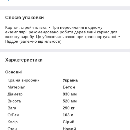
Спосіб упаковки
Картон, стрейч плівка. • При пересиланні в одному
екземплярі, рекомендовано робити дерев'яний каркас для
захисту виробу. Це убезпечить вазон при транспортуванні. •
Піддон (залежно від кількості)
Характеристики
Основні
Країна виробник
Україна
Матеріал
Бетон
Діаметр
830 мм
Висота
520 мм
Вага
290 кг
Об`єм
103 л
Колір
Сірий
Стан
Новий