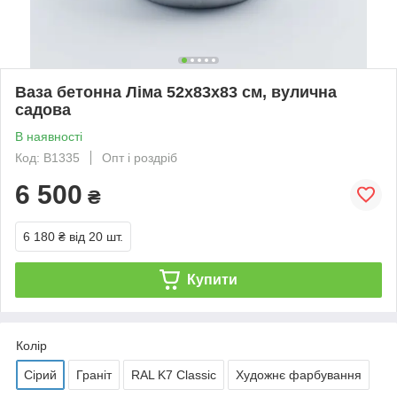
Ваза бетонна Ліма 52x83x83 см, вулична
садова
В наявності
Код: В1335
Опт і роздріб
6 500
₴
6 180 ₴
від 20 шт.
Купити
Колір
Сірий
Граніт
RAL K7 Classic
Художнє фарбування