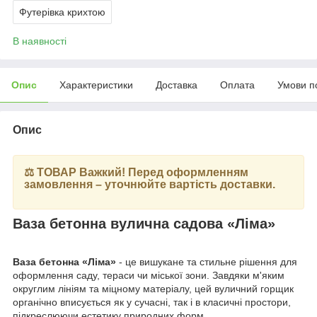
Футерівка крихтою
В наявності
Опис
Характеристики
Доставка
Оплата
Умови п
Опис
⚖️ ТОВАР Важкий! Перед оформленням
замовлення – уточнюйте вартість доставки.
Ваза бетонна вулична садова «Ліма»
Ваза бетонна «Ліма»
- це вишукане та стильне рішення для
оформлення саду, тераси чи міської зони. Завдяки м'яким
округлим лініям та міцному матеріалу, цей вуличний горщик
органічно вписується як у сучасні, так і в класичні простори,
підкреслюючи естетику природних форм.