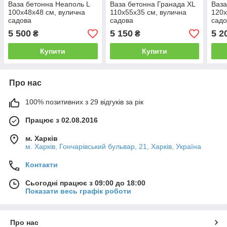
Ваза бетонна Неаполь L
Ваза бетонна Гранада XL
Ваза
100x48х48 см, вулична
110x55x35 см, вулична
120x
садова
садова
садо
5 500
5 150
5 2
₴
₴
Купити
Купити
Про нас
100% позитивних з 29 відгуків за рік
Працює з 02.08.2016
м. Харків
м. Харків, Гончарівський бульвар, 21, Харків, Україна
Контакти
Сьогодні працює з 09:00 до 18:00
Показати весь графік роботи
Про нас