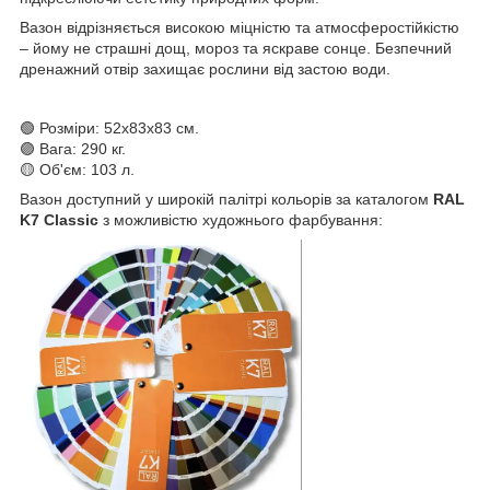
Вазон відрізняється високою міцністю та атмосферостійкістю
– йому не страшні дощ, мороз та яскраве сонце. Безпечний
дренажний отвір захищає рослини від застою води.
🟢 Розміри: 52x83x83 см.
🟣 Вага: 290 кг.
🟡 Об'єм: 103 л.
Вазон доступний у широкій палітрі кольорів за каталогом
RAL
K7 Classic
з можливістю художнього фарбування: