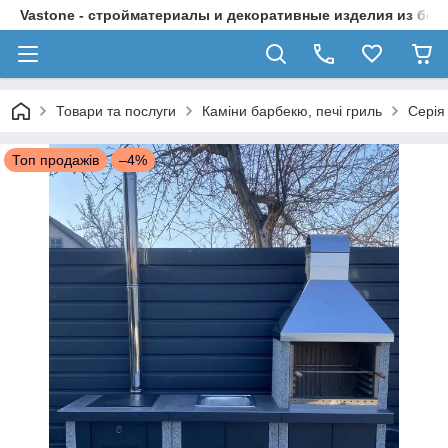
Vastone - стройматериалы и декоративные изделия из бет
Товари та послуги
Каміни барбекю, печі гриль
Серія
Топ продажів
–4%