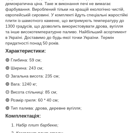
демократична ціна. Таке ж виконання печі не вимагає
фарбування. Вироблений тільки на кращій екологічно чистій,
європейській сировині. У комплекті йдуть спеціальні жаростійкі
плити із шамотного каменю, що витримують температуру до
1300 градусів, що дозволить використовувати дрова, вугілля
та інше високотемпературне паливо. Найбільший асортимент
в Україні. Доставимо до будь-якої точки України. Термін
придатності понад 50 років.
Характеристики:
🟢 Глибина: 59 см;
🟣 Ширина: 243 см;
🟡 Загальна висота: 235 см;
🟢 Вага: 1240 кг;
🟡 Висота стільниці: 85 см;
🟢 Розмір гриля: 60 * 40 см;
🟣 Тип палива: дрова, деревне вугілля;
Комплектація:
Набір плит барбекю;
Комплект плит столу;