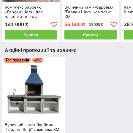
Комплекс барбекю
Вуличний камін-барбекю
Камі
«Гарден Шеф» для
"Гарден Шеф" комплекс
Шеф
альтанки та саду з
XM
фасадами комплект XL
141 000
56 500
38 
₴
₴
60 000 ₴
Купити
Купити
Акційні пропозиції та новинки
Топ продажів
–6%
Вуличний камін-барбекю
"Гарден Шеф" комплекс XM