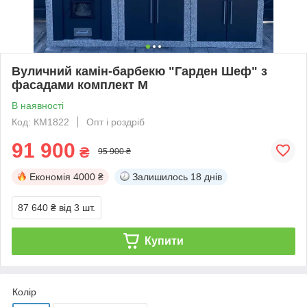
Вуличний камін-барбекю "Гарден Шеф" з
фасадами комплект M
В наявності
Код: КМ1822
Опт і роздріб
91 900
₴
95 900 ₴
Економія
4000 ₴
Залишилось
18 днів
87 640 ₴
від 3 шт.
Купити
Колір