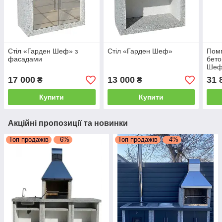
Стіл «Гарден Шеф» з
Стіл «Гарден Шеф»
Помп
фасадами
бето
Шеф
17 000
13 000
31 
₴
₴
Купити
Купити
Акційні пропозиції та новинки
Топ продажів
–6%
Топ продажів
–4%