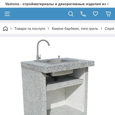
Vastone - стройматериалы и декоративные изделия из бет
Товари та послуги
Каміни барбекю, печі гриль
Серія