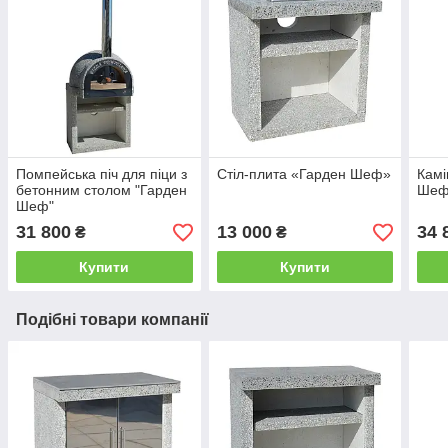
Помпейська піч для піци з
Стіл-плита «Гарден Шеф»
Камі
бетонним столом "Гарден
Шеф
Шеф"
31 800
13 000
34 
₴
₴
Купити
Купити
Подібні товари компанії