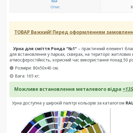
Опис
Х
ТОВАР Важкий!
Перед оформленням замовлення
Урна для сміття Ронда "№1"
– практичний елемент благ
для встановлення у парках, скверах, на території житлових к
атмосферостійкість, корисний час використання понад 50 рок
🟢 Розміри: 80х50х40 см;
🟡 Вага: 165 кг;
Можливе встановлення металевого відра
+135
Урна доступна у широкій палітрі кольорів за каталогом
RAL