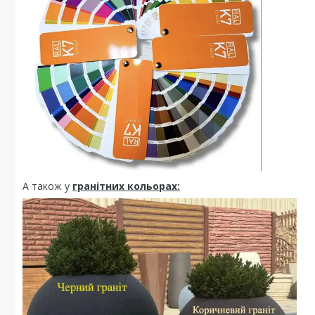
А також у
гранітних кольорах: