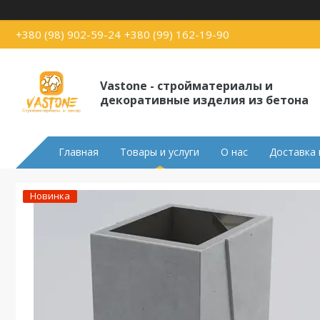
+380 (98) 902-59-24
+380 (99) 162-19-90
Vastone - стройматериалы и
декоративные изделия из бетона
Главная
Товары и услуги
О нас
Доставка 
Новинка