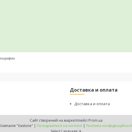
тографіях.
Доставка и оплата
Доставка и оплата
Сайт створений на маркетплейсі
Prom.ua
Компанія "Vastone" |
Поскаржитися на контент
|
Політика конфіденційност
Select Language
▼