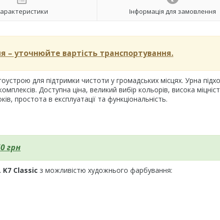
арактеристики
Інформація для замовлення
 – уточнюйте вартість транспортування.
оустрою для підтримки чистоти у громадських місцях. Урна підх
омплексів. Доступна ціна, великий вибір кольорів, висока міцніст
ів, простота в експлуатації та функціональність.
0 грн
 K7 Classic
з можливістю художнього фарбування: