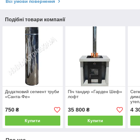
Всі умови повернення
Подібні товари компанії
Додатковий сегмент труби
Піч тандир «Гарден Шеф»
Сегм
«Санта-Фе»
лофт
дима
уте
750
35 800
4 3
₴
₴
Купити
Купити