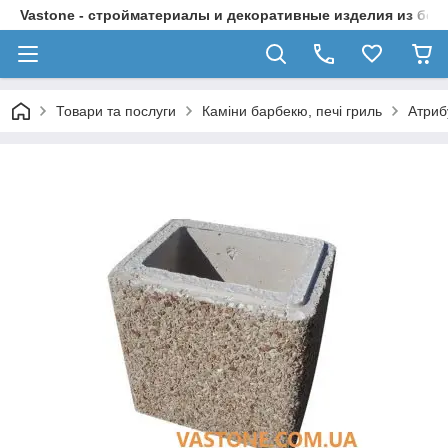
Vastone - стройматериалы и декоративные изделия из бет
Товари та послуги
Каміни барбекю, печі гриль
Атриб