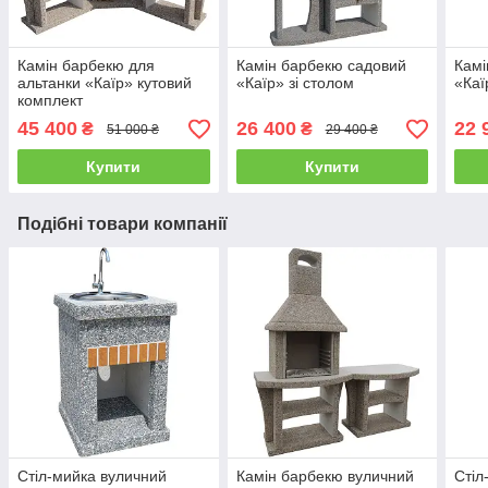
Камін барбекю для
Камін барбекю садовий
Камі
альтанки «Каїр» кутовий
«Каїр» зі столом
«Каї
комплект
45 400
26 400
22 
₴
₴
51 000 ₴
29 400 ₴
Купити
Купити
Подібні товари компанії
Стіл-мийка вуличний
Камін барбекю вуличний
Стіл