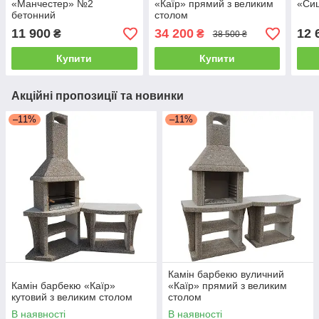
«Манчестер» №2
«Каїр» прямий з великим
«Сиц
бетонний
столом
11 900
34 200
12 
₴
₴
38 500 ₴
Купити
Купити
Акційні пропозиції та новинки
–11%
–11%
Камін барбекю вуличний
Камін барбекю «Каїр»
«Каїр» прямий з великим
кутовий з великим столом
столом
В наявності
В наявності