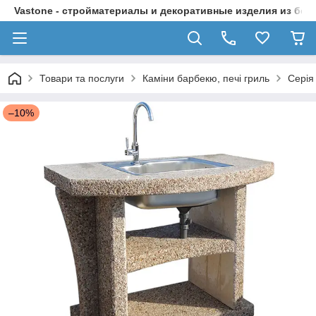
Vastone - стройматериалы и декоративные изделия из бет
Товари та послуги
Каміни барбекю, печі гриль
Серія
–10%