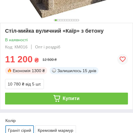
Стіл-мийка вуличний «Каїр» з бетону
В наявності
Код: КМ016
Опт і роздріб
11 200
₴
12 500 ₴
Економія
1300 ₴
Залишилось
15 днів
10 780 ₴
від 5 шт.
Купити
Колір
Граніт сірий
Кремовий мармур