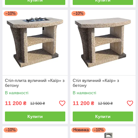
Купити
Купити
–10%
–10%
Стіл-плита вуличний «Каїр» з
Стіл вуличний «Каїр» з
бетону
бетону
В наявності
В наявності
11 200
11 200
₴
₴
12 500 ₴
12 500 ₴
Купити
Купити
–10%
Новинка
–10%