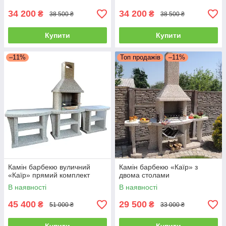
34 200
34 200
₴
₴
38 500 ₴
38 500 ₴
Купити
Купити
–11%
Топ продажів
–11%
Камін барбекю вуличний
Камін барбекю «Каїр» з
«Каїр» прямий комплект
двома столами
В наявності
В наявності
45 400
29 500
₴
₴
51 000 ₴
33 000 ₴