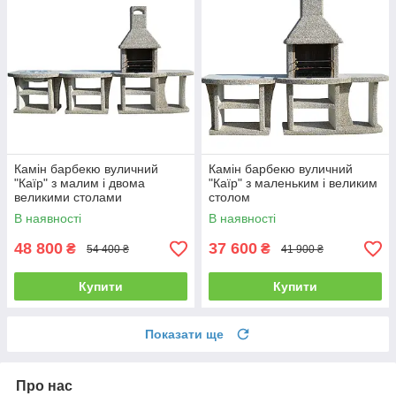
Камін барбекю вуличний
Камін барбекю вуличний
"Каїр" з малим і двома
"Каїр" з маленьким і великим
великими столами
столом
В наявності
В наявності
48 800
37 600
₴
₴
54 400 ₴
41 900 ₴
Купити
Купити
Показати ще
Про нас