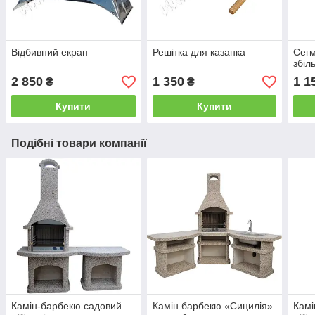
Відбивний екран
Решітка для казанка
Сегм
збіл
2 850
1 350
1 1
₴
₴
Купити
Купити
Подібні товари компанії
Камін-барбекю садовий
Камін барбекю «Сицилія»
Камі