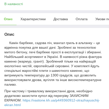
В наявності
Опис
Характеристики
Доставка
Оплата
Умови п
Опис
Камін барбекю, садова піч, мангал гриль в альтанку – це
відмінна покупка для вашої дачі. Зроблені за технологією
митого бетону, печі барбекю прості в експлуатації і збиранні.
Найбільший асортимент в Україні. В наявності різна фактура
каменю (мармур, граніт). Зроблений тільки на найкращій
екологічно чистій, європейській сировині. У комплекті йдуть
спеціальні жаростійкі плити з шамотного каменю, що
витримують температуру до 1300 градусів, що дозволить
використовувати дрова, вугілля та інше високотемпературне
паливо.
При частому і тривалому використанні дров, необхідно
додатково захистити купол від перегріву ЗАХИСНИМ
ЕКРАНОМ:
https://vastone.kh.ua/p449360912-otrazhayuschij-
ekran.html