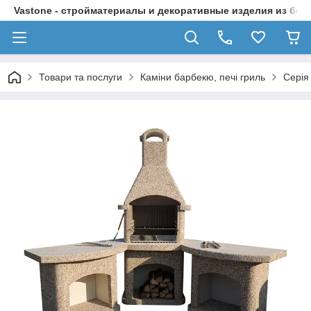
Vastone - стройматериалы и декоративные изделия из бет
Товари та послуги
Каміни барбекю, печі гриль
Серія