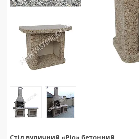
Стіл вуличний «Ріо» бетонний