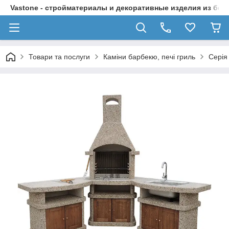
Vastone - стройматериалы и декоративные изделия из бет
Товари та послуги
Каміни барбекю, печі гриль
Серія