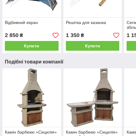
Відбивний екран
Решітка для казанка
Сегм
збіл
2 850
1 350
1 1
₴
₴
Купити
Купити
Подібні товари компанії
Камін барбекю «Сицилія»
Камін барбекю «Сицилія»
Камі