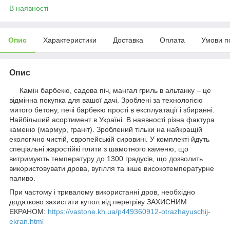
В наявності
Опис
Характеристики
Доставка
Оплата
Умови п
Опис
Камін барбекю, садова піч, мангал гриль в альтанку – це
відмінна покупка для вашої дачі. Зроблені за технологією
митого бетону, печі барбекю прості в експлуатації і збиранні.
Найбільший асортимент в Україні. В наявності різна фактура
каменю (мармур, граніт). Зроблений тільки на найкращій
екологічно чистій, європейській сировині. У комплекті йдуть
спеціальні жаростійкі плити з шамотного каменю, що
витримують температуру до 1300 градусів, що дозволить
використовувати дрова, вугілля та інше високотемпературне
паливо.
При частому і тривалому використанні дров, необхідно
додатково захистити купол від перегріву ЗАХИСНИМ
ЕКРАНОМ:
https://vastone.kh.ua/p449360912-otrazhayuschij-
ekran.html