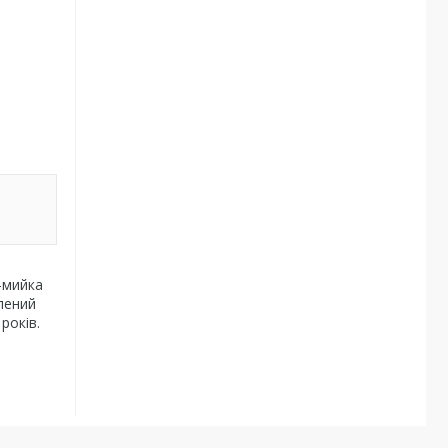
-мийка
блений
років.