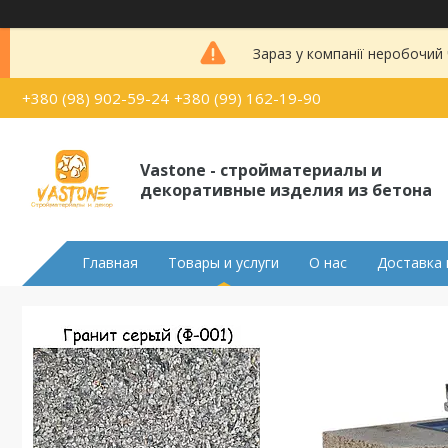
Зараз у компанії неробочий
+380 (98) 902-59-24
+380 (99) 162-19-90
Vastone - стройматериалы и
декоративные изделия из бетона
Главная
Товары и услуги
О нас
Доставка 