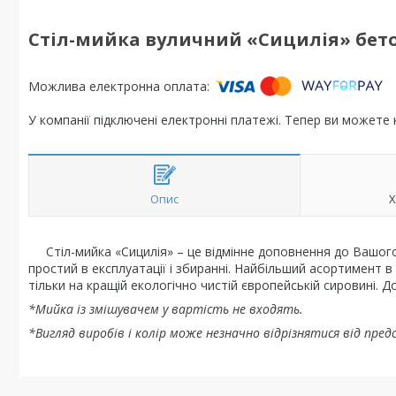
Стіл-мийка вуличний «Сицилія» бет
У компанії підключені електронні платежі. Тепер ви можете
Опис
Х
Стіл-мийка «Сицилія» – це відмінне доповнення до Вашого
простий в експлуатації і збиранні. Найбільший асортимент в 
тільки на кращій екологічно чистій європейській сировині. Д
*Мийка із змішувачем у вартість не входять.
*Вигляд виробів і колір може незначно відрізнятися від пре