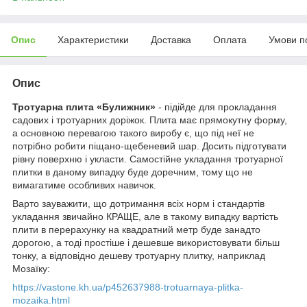
Опис
Характеристики
Доставка
Оплата
Умови п
Опис
Тротуарна плита «Булижник»
- підійде для прокладання
садових і тротуарних доріжок. Плита має прямокутну форму,
а основною перевагою такого виробу є, що під неї не
потрібно робити піщано-щебеневий шар. Досить підготувати
рівну поверхню і укласти. Самостійне укладання тротуарної
плитки в даному випадку буде доречним, тому що не
вимагатиме особливих навичок.
Варто зауважити, що дотримання всіх норм і стандартів
укладання звичайно КРАЩЕ, але в такому випадку вартість
плити в перерахунку на квадратний метр буде занадто
дорогою, а тоді простіше і дешевше використовувати більш
тонку, а відповідно дешеву тротуарну плитку, наприклад
Мозаїку:
https://vastone.kh.ua/p452637988-trotuarnaya-plitka-
mozaika.html