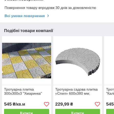
Повернення товару впродовж 30 днів за домовленістю
Всі умови повернення
Подібні товари компанії
Тротуарна плитка
Тротуарна садова плитка
Трот
300х300х3 "Хмаринка"
«Спил» 600х380 мм;
"Кал
545
229,99
545
₴/кв.м
₴
Купити
Купити