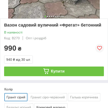
Вазон садовий вуличний «Фрегат» бетонний
В наявності
Код: В270
Опт і роздріб
990
₴
940 ₴
від 30 шт.
Купити
Колір
Граніт сірий
Гранит сіро-червоний
Галька коричнева
Базальт чорний
Кремовий мармур