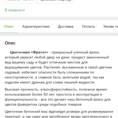
В наявності
Опис
Характеристики
Доставка
Оплата
Умови п
Опис
Цветочник «Фрегат»
- прекрасный уличный вазон,
который украсит любой двор на даче, придаст законченный
вид вашему саду и будет отличным местом для
выращивания цветов. Растения, высаженные в такой цветник
садовый, избегают опасности быть сломанными по
неосторожности, а главное быть залитыми водой, так как
изделие имеет дренаж для слива лишней жидкости.
Высокая прочность, атмосферостойкость, полезное время
использования более 50 лет, простота в эксплуатации и
функциональность - все это делает наш бетонный вазон для
цветов фаворитом среди подобных товаров.
Цветочник бетонний має відповідні розміри для розмежування
території, а так само для запобігання заїзду автотранспорту в