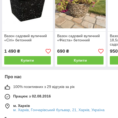
Вазон садовий вуличний
Вазон садовий вуличний
Вазо
«Сіті» бетонний
«Фієста» бетонний
18,5
сад
1 490
690
950
₴
₴
Купити
Купити
Про нас
100% позитивних з 29 відгуків за рік
Працює з 02.08.2016
м. Харків
м. Харків, Гончарівський бульвар, 21, Харків, Україна