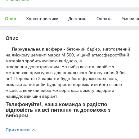
Опис
Характеристики
Доставка
Оплата
Умови п
Опис
Паркувальна півсфера
- бетонний бар'єр, виготовлений
на якісному цементі марки М 500, міцний атмосферостійкий
матеріал зробить купівлю вигідною, а
вкладення довготривалим. На вибір клієнта, виріб є з
металевою арматурою для подальшого бетонування й без
неї. Перевагою 2 варіанти буде його функціональність,
оскільки за потреби буде просто перемістити його в інше
місце, а великий вибір кольорів дасть змогу підібрати
найвідповідніший варіант.
Телефонуйте!, наша команда з радістю
відповість на всі питання та допоможе з
вибором.
Приховати