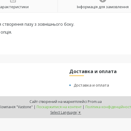
арактеристики
Інформація для замовлення
 створення пазу з зовнішнього боку.
 опція.
Доставка и оплата
Доставка и оплата
Сайт створений на маркетплейсі
Prom.ua
Компанія "Vastone" |
Поскаржитися на контент
|
Політика конфіденційност
Select Language
▼